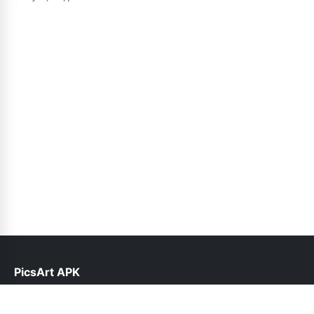
PicsArt APK
help@picsart.net.pk