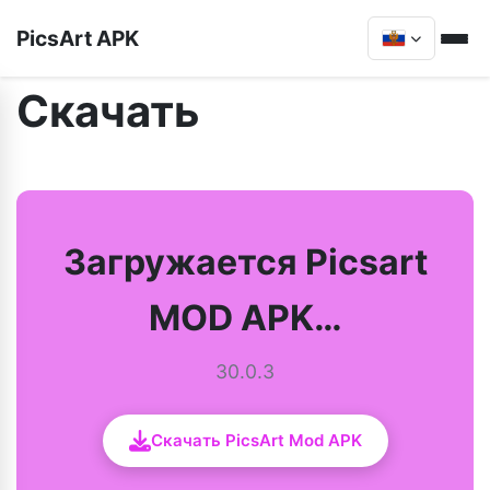
PicsArt APK
Скачать
Загружается Picsart
MOD APK…
30.0.3
Скачать PicsArt Mod APK