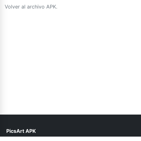
Volver al archivo APK.
PicsArt APK
help@picsart.net.pk