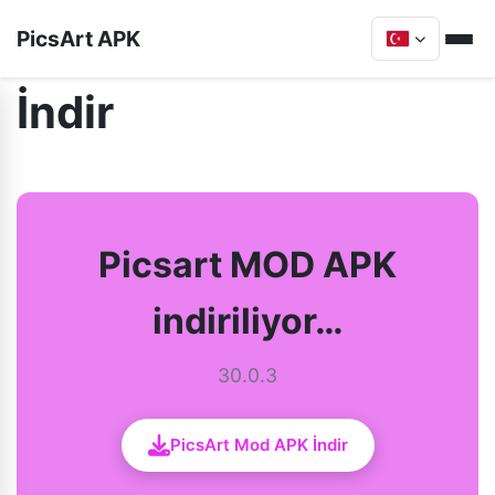
PicsArt APK
İndir
Picsart MOD APK
indiriliyor…
30.0.3
PicsArt Mod APK İndir