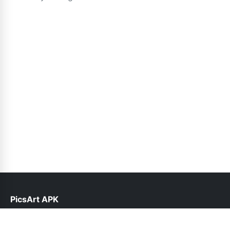
PicsArt APK
help@picsart.net.pk