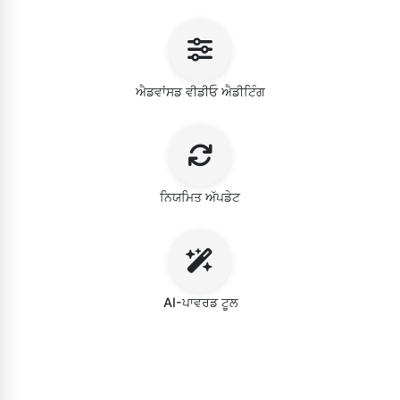
ਐਡਵਾਂਸਡ ਵੀਡੀਓ ਐਡੀਟਿੰਗ
ਨਿਯਮਿਤ ਅੱਪਡੇਟ
AI-ਪਾਵਰਡ ਟੂਲ