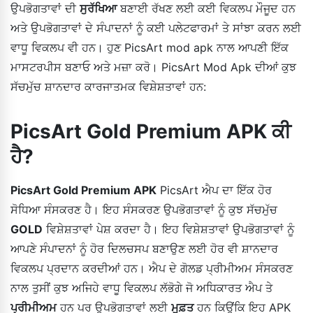
ਉਪਭੋਗਤਾਵਾਂ ਦੀ
ਸੁਰੱਖਿਆ
ਬਣਾਈ ਰੱਖਣ ਲਈ ਕਈ ਵਿਕਲਪ ਮੌਜੂਦ ਹਨ
ਅਤੇ ਉਪਭੋਗਤਾਵਾਂ ਦੇ ਸੰਪਾਦਨਾਂ ਨੂੰ ਕਈ ਪਲੇਟਫਾਰਮਾਂ ਤੇ ਸਾਂਝਾ ਕਰਨ ਲਈ
ਵਾਧੂ ਵਿਕਲਪ ਵੀ ਹਨ। ਹੁਣ PicsArt mod apk ਨਾਲ ਆਪਣੀ ਇੱਕ
ਮਾਸਟਰਪੀਸ ਬਣਾਓ ਅਤੇ ਮਜ਼ਾ ਕਰੋ। PicsArt Mod Apk ਦੀਆਂ ਕੁਝ
ਸੱਚਮੁੱਚ ਸ਼ਾਨਦਾਰ ਕਾਰਜਾਤਮਕ ਵਿਸ਼ੇਸ਼ਤਾਵਾਂ ਹਨ:
PicsArt Gold Premium APK ਕੀ
ਹੈ?
PicsArt Gold Premium APK
PicsArt ਐਪ ਦਾ ਇੱਕ ਹੋਰ
ਸੋਧਿਆ ਸੰਸਕਰਣ ਹੈ। ਇਹ ਸੰਸਕਰਣ ਉਪਭੋਗਤਾਵਾਂ ਨੂੰ ਕੁਝ ਸੱਚਮੁੱਚ
GOLD
ਵਿਸ਼ੇਸ਼ਤਾਵਾਂ ਪੇਸ਼ ਕਰਦਾ ਹੈ। ਇਹ ਵਿਸ਼ੇਸ਼ਤਾਵਾਂ ਉਪਭੋਗਤਾਵਾਂ ਨੂੰ
ਆਪਣੇ ਸੰਪਾਦਨਾਂ ਨੂੰ ਹੋਰ ਦਿਲਚਸਪ ਬਣਾਉਣ ਲਈ ਹੋਰ ਵੀ ਸ਼ਾਨਦਾਰ
ਵਿਕਲਪ ਪ੍ਰਦਾਨ ਕਰਦੀਆਂ ਹਨ। ਐਪ ਦੇ ਗੋਲਡ ਪ੍ਰੀਮੀਅਮ ਸੰਸਕਰਣ
ਨਾਲ ਤੁਸੀਂ ਕੁਝ ਅਜਿਹੇ ਵਾਧੂ ਵਿਕਲਪ ਲੱਭੋਗੇ ਜੋ ਅਧਿਕਾਰਤ ਐਪ ਤੇ
ਪ੍ਰੀਮੀਅਮ
ਹਨ ਪਰ ਉਪਭੋਗਤਾਵਾਂ ਲਈ
ਮੁਫ਼ਤ
ਹਨ ਕਿਉਂਕਿ ਇਹ APK